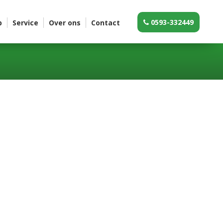
0593-332449
p
Service
Over ons
Contact