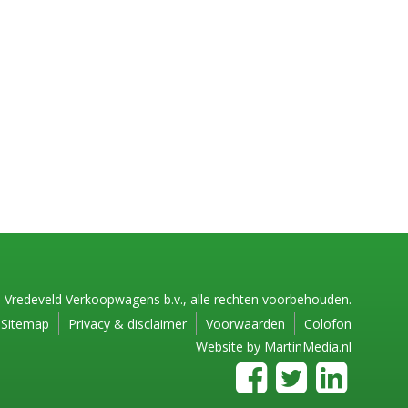
 Vredeveld Verkoopwagens b.v., alle rechten voorbehouden.
Sitemap
Privacy & disclaimer
Voorwaarden
Colofon
Website by
MartinMedia.nl