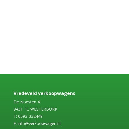
Vredeveld verkoopwagens
De Noesten 4
9431 TC WESTERBORK
T: 0593-332449
E: info@verkoopwagen.nl