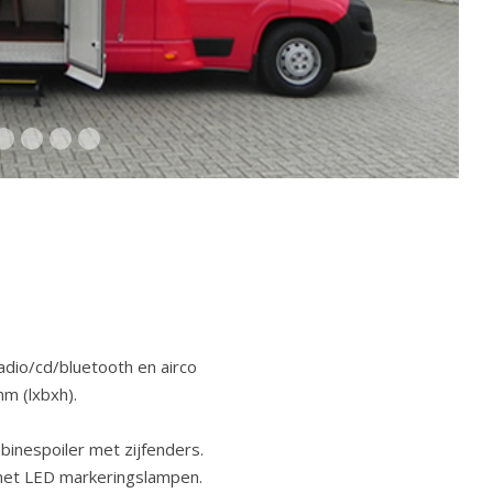
radio/cd/bluetooth en airco
m (lxbxh).
inespoiler met zijfenders.
met LED markeringslampen.