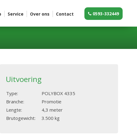
0593-332449
p
Service
Over ons
Contact
Uitvoering
Type:
POLYBOX 4335
Branche:
Promotie
Lengte:
4,3 meter
Brutogewicht:
3.500 kg